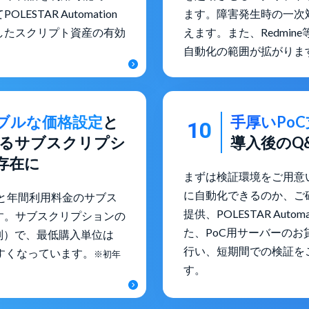
TAR Automation
ます。障害発生時の一次
したスクリプト資産の有効
えます。また、Redmi
自動化の範囲が拡がりま
ブルな価格設定
と
手厚いPo
10
けるサブスクリプシ
導入後のQ
存在に
まずは検証環境をご用意
に自動化できるのか、ご
センスと年間利用料金のサブス
提供、POLESTAR Au
す。サブスクリプションの
た、PoC用サーバーのお
税別）で、最低購入単位は
行い、短期間での検証を
すくなっています。
※初年
す。