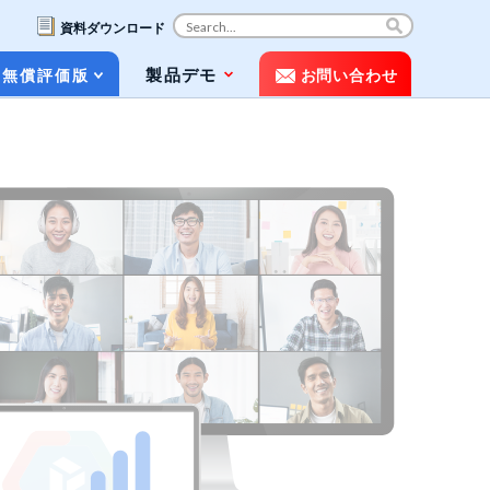
資料ダウンロード
コ
製品デモ
無償評価版
お問い合わせ
ン
テ
ン
ツ
お役立ち資料（ホワイトペーパー&パン
へ
フレット）
ス
キ
動画で知るPOLESTAR Automation
ッ
プ
メディア掲載
よくある質問（FAQ）