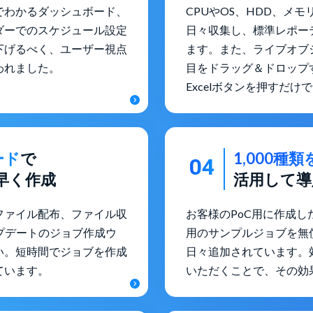
でわかるダッシュボード、
CPUやOS、HDD、メ
ダーでのスケジュール設定
日々収集し、標準レポー
下げるべく、ユーザー視点
ます。また、ライブオブ
われました。
目をドラッグ＆ドロップ
Excelボタンを押すだ
ード
で
1,000
04
早く作成
活用して導
ファイル配布、ファイル収
お客様のPoC用に作成した
ップデートのジョブ作成ウ
用のサンプルジョブを無
い。短時間でジョブを作成
日々追加されています。
ています。
いただくことで、その効