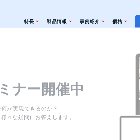
特長
製品情報
事例紹介
価格
条件
脆弱性対策情報の自動検索
）
）
ジェントレス
ツールとの連携（Zabbix）
せる
X
X
ationの
ツールとの連携（監視やインシデント管
ミナー開催中
理ツール）
の
自動検索
自動検索
サービス
サービス
ト
で何が実現できるのか？
、
スし、
な採用で運用DXを支援。
な採用で運用DXを支援。
る様々な疑問にお答えします。
きます。
索できます。
ェースと利用方法
でなく、
自動化の効果を体感いただけます。
でなく、
がれています。
がれています。