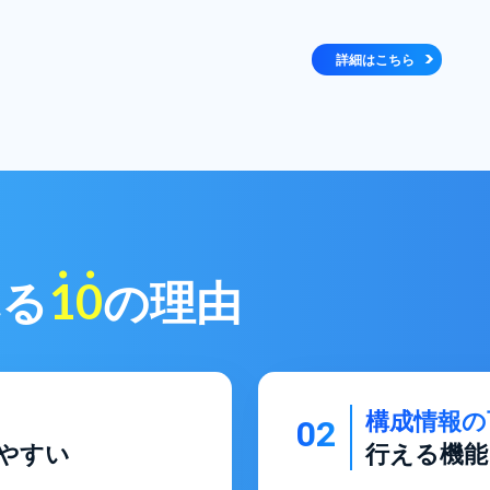
詳細はこちら
1
0
れる
の理由
構成情報の
02
やすい
行える機能