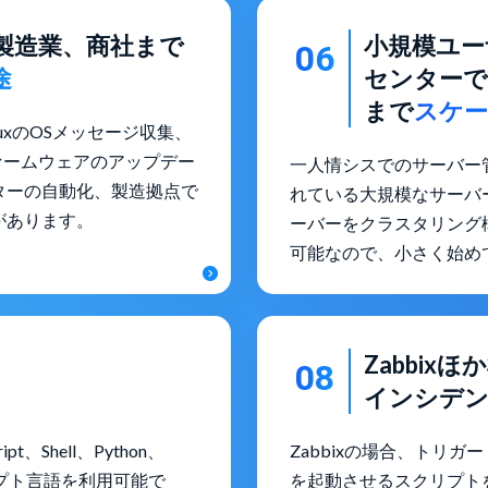
製造業、商社まで
小規模ユー
06
途
センターで
まで
スケー
nuxのOSメッセージ収集、
ファームウェアのアップデー
一人情シスでのサーバー
ターの自動化、製造拠点で
れている大規模なサーバーの管
があります。
ーバーをクラスタリング
可能なので、小さく始め
Zabbix
08
インシデン
ipt、Shell、Python、
Zabbixの場合、トリガー・
のスクリプト言語を利用可能で
を起動させるスクリプトを