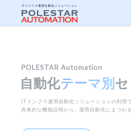
ITインフラ運用自動化ソリューション
システム構成と動作
Zabbix × POLESTAR（構成管理
Zabbix × POLESTAR（構成管理
エージェントとエー
180日間無償
で、存分に使い倒
スクリプト無料配布中！
スクリプト無料配布中！
ITインフラ運用D
ITインフラ運用D
POLESTAR Automation
POLESTAR
Autom
ジョブについて
自
動化
テーマ
別
セ
脆弱性対策情報の
脆弱性対策情報
まるっと構築支援
まるっと構築支援
ポリシーテンプレー
無償評価版
アドオンツール
ITインフラ運用自動化ソリューションの利用
脆弱性対策情報ポータルサイトへアクセスし
脆弱性対策情報ポータルサイトへアクセ
運用自動化ツール（監視、構成管理）の全面的
運用自動化ツール（監視、構成管理）の全面的
具体的な機能説明から、運用自動化にまつわ
検索対象製品の脆弱性対策情報を自動検索で
検索対象製品の脆弱性対策情報を自動検
API公開インターフ
運用管理の現場では、人手不足への対応だけ
Windows PCにインストール可能。すぐに
運用管理の現場では、人手不足への対応だけ
運用効率化やサイバーセキュリティ対策も急
運用効率化やサイバーセキュリティ対策も急