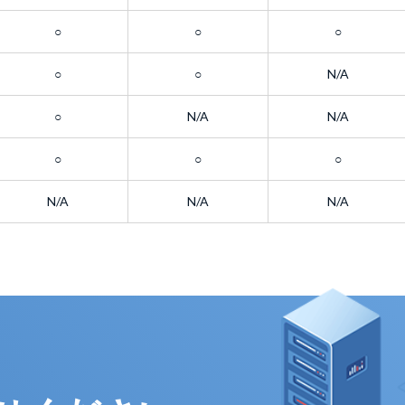
○
○
○
○
○
N/A
○
N/A
N/A
○
○
○
N/A
N/A
N/A