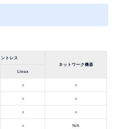
ェントレス
ネットワーク機器
Linux
○
○
○
○
○
○
○
N/A