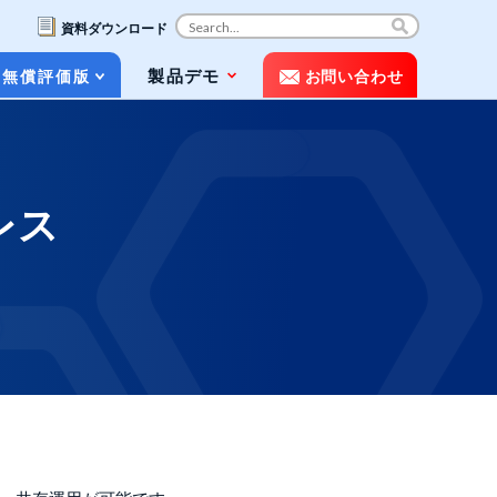
資料ダウンロード
コ
製品デモ
無償評価版
お問い合わせ
ン
テ
ン
ツ
お役立ち資料（ホワイトペーパー&パン
へ
フレット）
ス
レス
キ
動画で知るPOLESTAR Automation
ッ
プ
メディア掲載
よくある質問（FAQ）