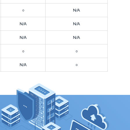
○
N/A
N/A
N/A
N/A
N/A
○
○
N/A
○