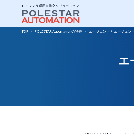
ITインフラ運用自動化ソリューション
TOP
>
POLESTAR Automationの特長
>
エージェントとエージェントレ
システム構成と動作
エ
エージェントとエー
ジョブについて
ポリシーテンプレー
アドオンツール
API公開インターフ