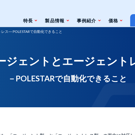
特長
製品情報
事例紹介
価格
ス― POLESTARで自動化できること
条件
脆弱性対策情報の自動検索
ージェントとエージェント
ジェントレス
ツールとの連携（Zabbix）
ツールとの連携（監視やインシデント管
－POLESTARで自動化できること
理ツール）
ト
ェースと利用方法