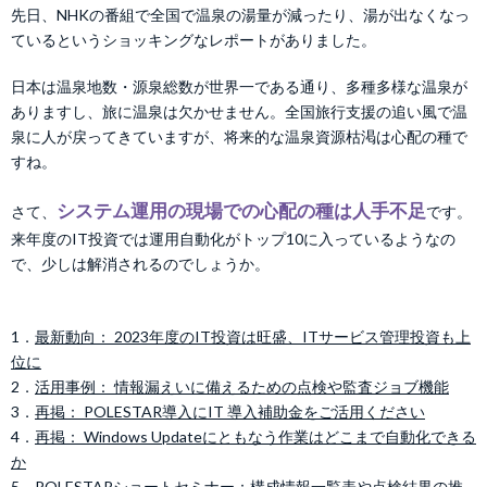
先日、NHKの番組で全国で温泉の湯量が減ったり、湯が出なくなっ
ているというショッキングなレポートがありました。
日本は温泉地数・源泉総数が世界一である通り、多種多様な温泉が
ありますし、旅に温泉は欠かせません。全国旅行支援の追い風で温
泉に人が戻ってきていますが、将来的な温泉資源枯渇は心配の種で
すね。
システム運用の現場での心配の種は人手不足
さて、
です。
来年度のIT投資では運用自動化がトップ10に入っているようなの
で、少しは解消されるのでしょうか。
1．
最新動向： 2023年度のIT投資は旺盛、ITサービス管理投資も上
位に
2．
活用事例： 情報漏えいに備えるための点検や監査ジョブ機能
3．
再掲： POLESTAR導入にIT 導入補助金をご活用ください
4．
再掲： Windows Updateにともなう作業はどこまで自動化できる
か
5．
POLESTARショートセミナー：構成情報一覧表や点検結果の推