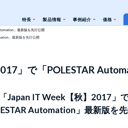
特長
製品情報
事例紹介
価格
 Automation」最新版を先行公開
utomation」最新版を先行公開
条件
脆弱性対策情報の自動検索
ジェントレス
ツールとの連携（Zabbix）
】2017」で「POLESTAR Au
ツールとの連携（監視やインシデント管
理ツール）
ト
「Japan IT Week【秋】2017」
ESTAR Automation」最新版
ェースと利用方法