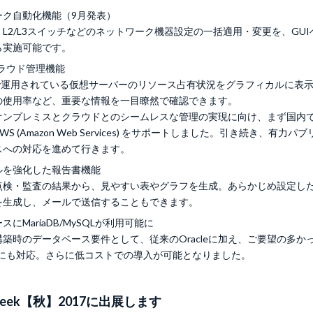
ーク自動化機能（9月発表）
L2/L3スイッチなどのネットワーク機器設定の一括適用・変更を、GU
ら実施可能です。
クラウド管理機能
reで運用されている仮想サーバーのリソース占有状況をグラフィカルに表
の使用率など、重要な情報を一目瞭然で確認できます。
オンプレミスとクラウドとのシームレスな管理の実現に向け、まず国内
S (Amazon Web Services) をサポートしました。引き続き、有力
スへの対応を進めて行きます。
ルを強化した報告書機能
点検・監査の結果から、見やすい表やグラフを生成。あらかじめ設定し
を生成し、メールで送信することもできます。
にMariaDB/MySQLが利用可能に
築時のデータベース要件として、従来のOracleに加え、ご要望の多か
Bにも対応。さらに低コストでの導入が可能となりました。
IT Week【秋】2017に出展します