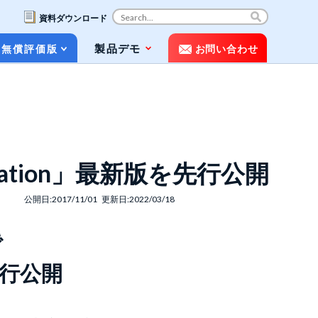
資料ダウンロード
コ
製品デモ
無償評価版
お問い合わせ
ン
テ
ン
ツ
お役立ち資料（ホワイトペーパー&パン
へ
フレット）
ス
キ
動画で知るPOLESTAR Automation
ッ
tomation」最新版を先行公開
プ
メディア掲載
公開日:2017/11/01 更新日:2022/03/18
よくある質問（FAQ）
で
を先行公開