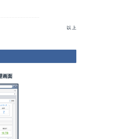
以 上
理画面