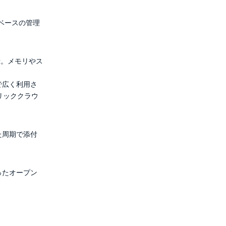
Iベースの管理
示。メモリやス
で広く利用さ
パブリッククラウ
た周期で添付
ったオープン