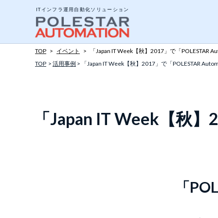
ITインフラ運用自動化ソリューション
TOP
>
イベント
>
「Japan IT Week【秋】2017」で「POLESTAR
TOP
>
活用事例
> 「Japan IT Week【秋】2017」で「POLESTAR A
システム構成と動作
エージェントとエー
「Japan IT Week【秋
ジョブについて
ポリシーテンプレー
アドオンツール
「POL
API公開インターフ