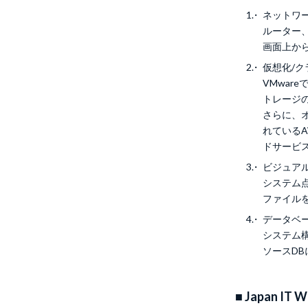
ネットワ
ルーター、
画面上か
仮想化/
VMwa
トレージ
さらに、
れているAW
ドサービ
ビジュア
システム
ファイル
データベース
システム構
ソースD
■ Japan 