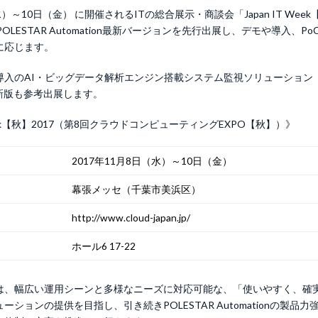
）～10日（金） に開催されるITの総合展示・商談会「Japan IT Week
OLESTAR Automation最新バージョンを先行出展し、デモや導入、P
に応じます。
入のAI・ビッグデータ解析エンジン搭載システム監視ソリューション「P
g」最新版も参考出展します。
 Week【秋】2017（第8回クラウドコンピューティングEXPO【秋】）》
2017年11月8日（水）～10日（金）
幕張メッセ（千葉市美浜区）
http://www.cloud-japan.jp/
ホール6 17-22
は、幅広い運用シーンと多様なニーズに対応可能な、「使いやすく、確
ーションの提供を目指し、引き続きPOLESTAR Automationの製品