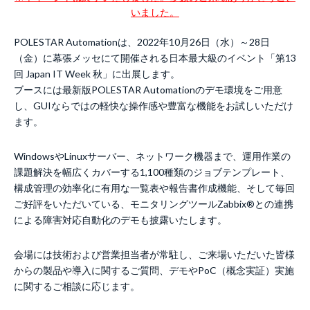
いました。
POLESTAR Automationは、2022年10月26日（水）～28日
（金）に幕張メッセにて開催される日本最大級のイベント「第13
回 Japan IT Week 秋」に出展します。
ブースには最新版POLESTAR Automationのデモ環境をご用意
し、GUIならではの軽快な操作感や豊富な機能をお試しいただけ
ます。
WindowsやLinuxサーバー、ネットワーク機器まで、運用作業の
課題解決を幅広くカバーする1,100種類のジョブテンプレート、
構成管理の効率化に有用な一覧表や報告書作成機能、そして毎回
ご好評をいただいている、モニタリングツールZabbix®との連携
による障害対応自動化のデモも披露いたします。
会場には技術および営業担当者が常駐し、ご来場いただいた皆様
からの製品や導入に関するご質問、デモやPoC（概念実証）実施
に関するご相談に応じます。