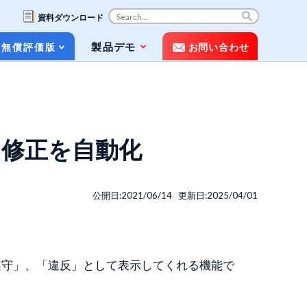
資料ダウンロード
コ
製品デモ
無償評価版
お問い合わせ
ン
テ
ン
ツ
お役立ち資料（ホワイトペーパー&パン
へ
フレット）
ス
修正を自動化
キ
動画で知るPOLESTAR Automation
ッ
プ
メディア掲載
公開日:2021/06/14 更新日:2025/04/01
よくある質問（FAQ）
遵守」、「違反」として表示してくれる機能で