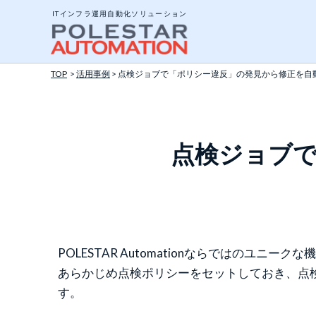
ITインフラ運用自動化ソリューション
TOP
>
活用事例
> 点検ジョブで「ポリシー違反」の発見から修正を自
システム構成と動作
点検ジョブ
エージェントとエー
ジョブについて
ポリシーテンプレー
アドオンツール
POLESTAR Automationならではのユ
API公開インターフ
あらかじめ点検ポリシーをセットしておき、点
す。