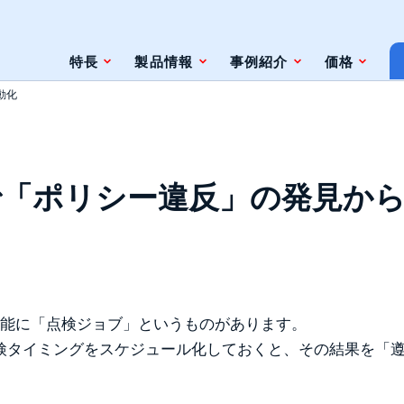
特長
製品情報
事例紹介
価格
動化
条件
脆弱性対策情報の自動検索
で「ポリシー違反」の発見から
ジェントレス
ツールとの連携（Zabbix）
ツールとの連携（監視やインシデント管
理ツール）
ト
ニークな機能に「点検ジョブ」というものがあります。
ェースと利用方法
検タイミングをスケジュール化しておくと、その結果を「