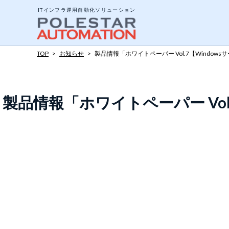
ITインフラ運用自動化ソリューション
TOP
>
お知らせ
>
製品情報「ホワイトペーパー Vol.7【Wind
システム構成と動作
製品情報「ホワイトペーパー Vo
エージェントとエー
ジョブについて
ポリシーテンプレー
アドオンツール
API公開インターフ