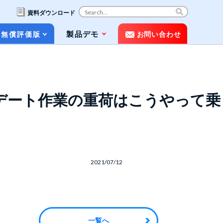
資料ダウンロード
コ
製品デモ
無償評価版
お問い合わせ
ン
テ
ン
ツ
お役立ち資料（ホワイトペーパー&パン
へ
フレット）
ス
ップデート作業の重荷はこうやって乗
キ
動画で知るPOLESTAR Automation
ッ
プ
メディア掲載
よくある質問（FAQ）
2021/07/12
一覧へ