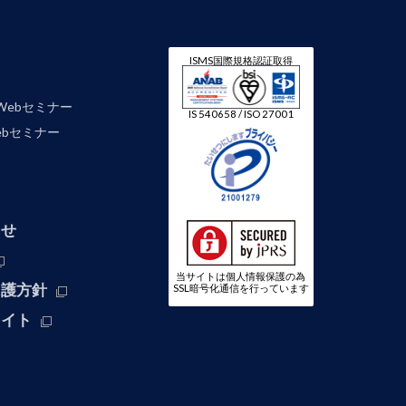
ISMS国際規格認証取得
Webセミナー
IS 540658 / ISO 27001
 Webセミナー
わせ
当サイトは個人情報保護の為
保護方針
SSL暗号化通信を行っています
サイト