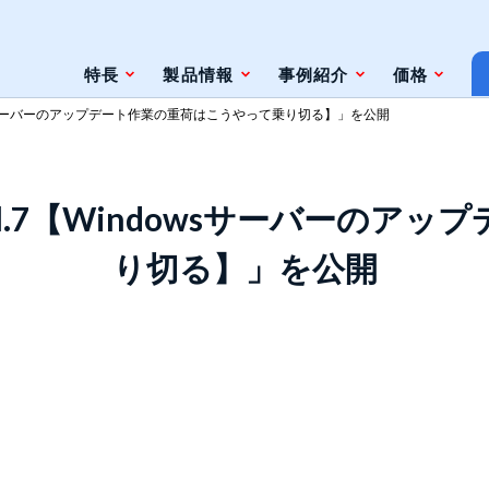
特長
製品情報
事例紹介
価格
owsサーバーのアップデート作業の重荷はこうやって乗り切る】」を公開
条件
脆弱性対策情報の自動検索
l.7【Windowsサーバーのア
ジェントレス
ツールとの連携（Zabbix）
り切る】」を公開
ツールとの連携（監視やインシデント管
理ツール）
ト
ェースと利用方法