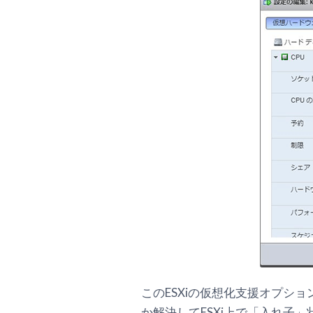
このESXiの仮想化支援オプシ
か解決してESXi上で「入れ子