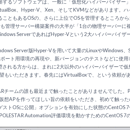
築するソフトウェアは、一般に「仮想化ハイパーバイザー
 VirtualBox、Hyper-V、Xen、そしてKVMなどがあり
ることもあるOSの、さらに上位でOSを管理するところか
mationでも管理サーバー構築案件の大半が「1台の物理サーバ
、Windows ServerであればHyper-Vという2大ハイパ
ndows Server版Hyper-Vを用いて大量のLinuxやWindow
tionのサポート用環境の再現や、新バージョンのテストなどに使
希望される方からは、まれに2大以外のハイパーバイザーで
もいただきます。春先にはVirtualBoxで、という依頼
ARチームの誰も最近まで触ったことがありませんでした。POLES
仮想APを作ってほしい旨の依頼をいただき、初めて触ったの
ストOSに公開」オプションを有効にした状態のCentOS 
LESTAR Automation評価環境を動かすためのCentO