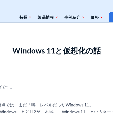
特長
製品情報
事例紹介
価格
条件
脆弱性対策情報の自動検索
Windows 11と仮想化の話
ジェントレス
ツールとの連携（Zabbix）
ツールとの連携（監視やインシデント管
理ツール）
ト
Yです。
ェースと利用方法
点では、まだ「噂」レベルだったWindows 11。
ndowsこと21H2が、本当に「Windows 11」という