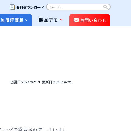
資料ダウンロード
コ
製品デモ
無償評価版
お問い合わせ
ン
テ
ン
ツ
お役立ち資料（ホワイトペーパー&パン
へ
フレット）
ス
キ
動画で知るPOLESTAR Automation
ッ
プ
メディア掲載
公開日:2021/07/13 更新日:2025/04/01
よくある質問（FAQ）
ネーミングで発表されてしまいまし