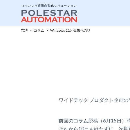
ITインフラ運用自動化ソリューション
TOP
>
コラム
>
Windows 11と仮想化の話
システム構成と動作
エージェントとエー
ジョブについて
ポリシーテンプレー
アドオンツール
ワイドテック プロダクト企画の
API公開インターフ
前回のコラム
脱稿（6月15日）時
それから10日も経たずに、次期Wi