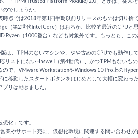
PM(Trusted Platform Module) 2.0」とか
いのでしょうか。
時点では2018年第1四半期以前リリースのものは切り捨てられ
idge（第2世代Intel Core）はおろか、比較的最近のCPUと
代AMD Ryzen（1000番台）なども対象外です。もっとも
iew版は、TPMのないマシンや、やや古めのCPUでも動作
応リストにないHaswell（第4世代）、かつTPMもないも
Mware WorkstationやWindows 10 Pro上のH
部に移動したスタートボタンをはじめとして大幅に変わったもの
アプリは動きました。
仮想化」です。
ationの営業やサポート宛に、仮想化環境に関連する問い合わせ