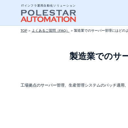
ITインフラ運用自動化ソリューション
TOP
＞
よくあるご質問（FAQ）
＞ 製造業でのサーバー管理にはどの
システム構成と動作
製造業でのサ
エージェントとエー
ジョブについて
ポリシーテンプレー
工場拠点のサーバー管理、生産管理システムのパッチ適用、
アドオンツール
API公開インターフ