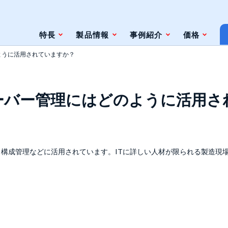
特長
製品情報
事例紹介
価格
ように活用されていますか？
条件
脆弱性対策情報の自動検索
ーバー管理にはどのように活用さ
ジェントレス
ツールとの連携（Zabbix）
ツールとの連携（監視やインシデント管
理ツール）
ト
構成管理などに活用されています。ITに詳しい人材が限られる製造現場
ェースと利用方法