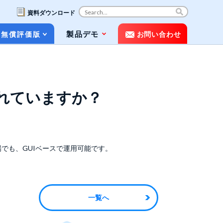
資料ダウンロード
コ
製品デモ
無償評価版
お問い合わせ
ン
テ
ン
ツ
お役立ち資料（ホワイトペーパー&パン
へ
フレット）
ス
れていますか？
キ
動画で知るPOLESTAR Automation
ッ
プ
メディア掲載
でも、GUIベースで運用可能です。
よくある質問（FAQ）
一覧へ