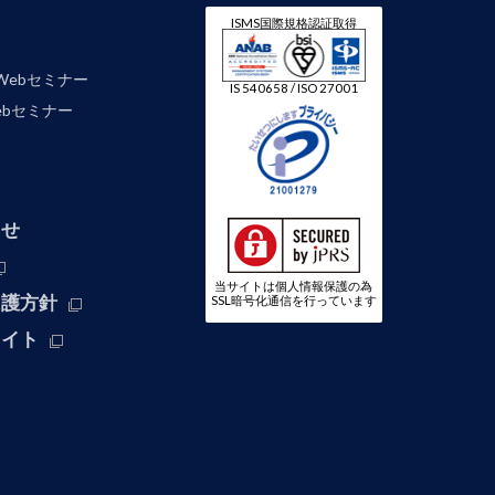
ISMS国際規格認証取得
Webセミナー
IS 540658 / ISO 27001
 Webセミナー
わせ
当サイトは個人情報保護の為
保護方針
SSL暗号化通信を行っています
サイト