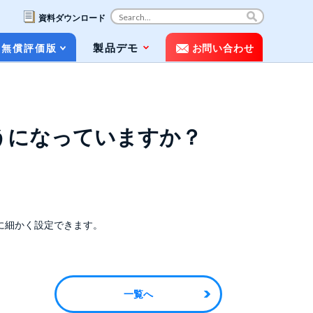
資料ダウンロード
コ
製品デモ
無償評価版
お問い合わせ
ン
テ
ン
ツ
お役立ち資料（ホワイトペーパー&パン
へ
フレット）
ス
のようになっていますか？
キ
動画で知るPOLESTAR Automation
ッ
プ
メディア掲載
よくある質問（FAQ）
に細かく設定できます。
一覧へ