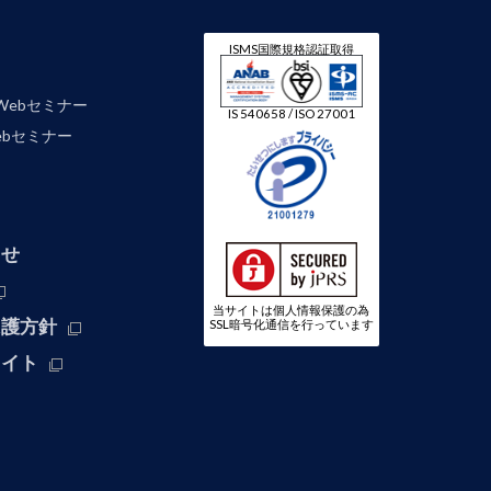
ISMS国際規格認証取得
Webセミナー
IS 540658 / ISO 27001
 Webセミナー
わせ
当サイトは個人情報保護の為
保護方針
SSL暗号化通信を行っています
サイト