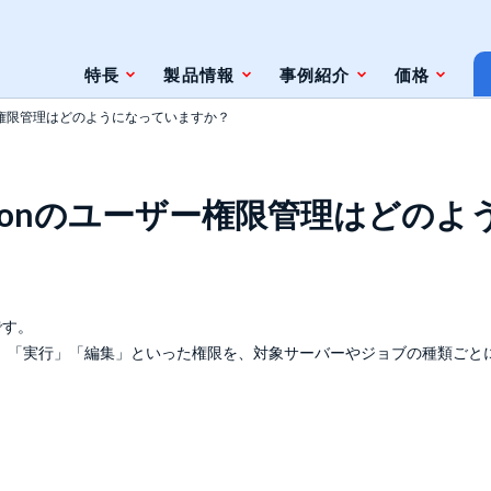
特長
製品情報
事例紹介
価格
のユーザー権限管理はどのようになっていますか？
条件
脆弱性対策情報の自動検索
tomationのユーザー権限管理はど
ジェントレス
ツールとの連携（Zabbix）
ツールとの連携（監視やインシデント管
理ツール）
ト
です。
」「実行」「編集」といった権限を、対象サーバーやジョブの種類ごと
ェースと利用方法