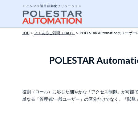
ITインフラ運用自動化ソリューション
TOP
＞
よくあるご質問（FAQ）
＞ POLESTAR Automation
システム構成と動作
POLESTAR Au
エージェントとエー
ジョブについて
ポリシーテンプレー
役割（ロール）に応じた細やかな「アクセス制御」が可能
単なる「管理者/一般ユーザー」の区分だけでなく、「閲覧
アドオンツール
API公開インターフ