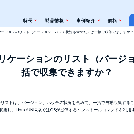
特長
製品情報
事例紹介
価格
ケーションのリスト（バージョン、パッチ状況も含めた）は一括で収集できますか？
条件
脆弱性対策情報の自動検索
リケーションのリスト（バージ
ジェントレス
ツールとの連携（Zabbix）
括で収集できますか？
ツールとの連携（監視やインシデント管
理ツール）
ト
のリストは、バージョン、パッチの状況を含めて、一括で自動収集する
収集し、Linux/UNIX系ではOSが提供するインストールコマンドを
ェースと利用方法