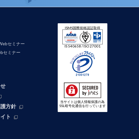
ISMS国際規格認証取得
Webセミナー
IS 540658 / ISO 27001
 Webセミナー
わせ
当サイトは個人情報保護の為
保護方針
SSL暗号化通信を行っています
サイト