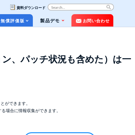
資料ダウンロード
コ
製品デモ
無償評価版
お問い合わせ
ン
テ
ン
ツ
お役立ち資料（ホワイトペーパー&パン
へ
フレット）
ス
ョン、パッチ状況も含めた）は一
キ
動画で知るPOLESTAR Automation
ッ
プ
メディア掲載
よくある質問（FAQ）
ことができます。
利用する場合に情報収集ができます。