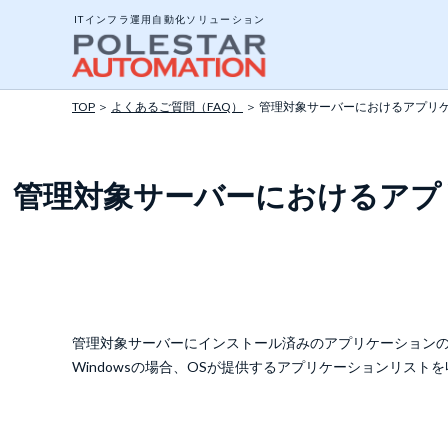
ITインフラ運用自動化ソリューション
TOP
＞
よくあるご質問（FAQ）
＞ 管理対象サーバーにおけるアプリ
システム構成と動作
管理対象サーバーにおけるアプ
エージェントとエー
ジョブについて
ポリシーテンプレー
アドオンツール
管理対象サーバーにインストール済みのアプリケーション
Windowsの場合、OSが提供するアプリケーションリストを
API公開インターフ