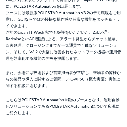
に、POLESTAR Automationを出展します。
ブースには最新版POLESTAR Automation V3.2のデモ環境をご用
意し、GUIならではの軽快な操作感や豊富な機能をタッチ＆トラ
イできます。
®
昨年のJapan IT Week 秋でも好評をいただいた、Zabbix
・
RedmineとのAPI連携による、アラート発生からチケット起票、
回復処理、クロージングまでが一気通貫で可能なソリューショ
ン。そして、V3.2で大幅に改善されたネットワーク機器の運用管
理を効率化する機能のデモを披露します。
また、会場には技術および営業担当者が常駐し、来場者の皆様か
らの製品や導入に関するご質問、デモやPoC（概念実証）実施に
関する相談に応じます。
こちらはPOLESTAR Automation単独のブースとなり、運用自動
化ソリューションであるPOLESTAR Automationについて広汎に
ご紹介します。