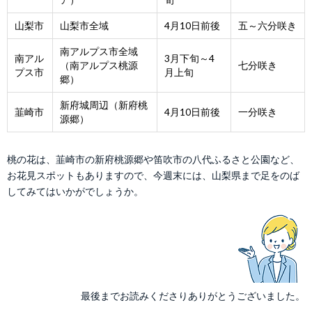
山梨市
山梨市全域
4月10日前後
五～六分咲き
南アルプス市全域
南アル
3月下旬～4
（南アルプス桃源
七分咲き
プス市
月上旬
郷）
新府城周辺（新府桃
韮崎市
4月10日前後
一分咲き
源郷）
桃の花は、韮崎市の新府桃源郷や笛吹市の八代ふるさと公園など、
お花見スポットもありますので、
今週末には、山梨県まで足をのば
してみてはいかがでしょうか。
最後までお読みくださりありがとうございました。