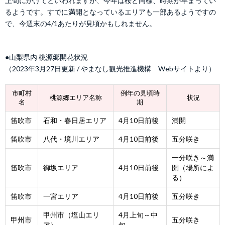
上旬にかけてといわれますが、今年は桜と同様、時期が早まってい
るようです。すでに満開となっているエリアも一部あるようですの
で、今週末の4/1あたりが見頃かもしれません。
●山梨県内 桃源郷開花状況
（2023年3月27日更新 / やまなし観光推進機構 Webサイトより）
市町村
例年の見頃時
桃源郷エリア名称
状況
名
期
笛吹市
石和・春日居エリア
4月10日前後
満開
笛吹市
八代・境川エリア
4月10日前後
五分咲き
一分咲き～満
笛吹市
御坂エリア
4月10日前後
開（場所によ
る）
笛吹市
一宮エリア
4月10日前後
五分咲き
甲州市（塩山エリ
4月上旬～中
甲州市
五分咲き
ア）
旬