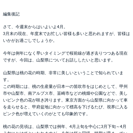
編集後記
さて、今週末からはいよいよ4月。
3月末の現在、年度末でお忙しい皆様も多いと思われますが、皆様は
いかがお過ごしでしょうか。
今年は例年になく早いタイミングで桜前線が過ぎ去りつつある現在
ですが、今回は、山梨県についてお話ししたいと思います。
山梨県は桃の花の時期、非常に美しいということで知られていま
す。
この時期には、桃の生産量が日本一の笛吹市をはじめとして、甲州
市や山梨市、南アルプス市、韮崎市などの桃畑や公園などで、美し
いピンク色の花が咲き誇ります。東京方面から山梨県に向かって車
を走らせると、甲府盆地に向かって標高を下げるたび、視界に入る
ピンク色が増えていくのがとても印象的です。
桃の花の見頃は、山梨県では例年、4月上旬を中心に3月下旬～4月