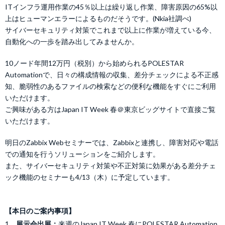
ITインフラ運用作業の45％以上は繰り返し作業、障害原因の65%以
上はヒューマンエラーによるものだそうです。(Nkia社調べ)
サイバーセキュリティ対策でこれまで以上に作業が増えている今、
自動化への一歩を踏み出してみませんか。
10ノード年間12万円（税別）から始められるPOLESTAR
Automationで、日々の構成情報の収集、差分チェックによる不正感
知、脆弱性のあるファイルの検索などの便利な機能をすぐにご利用
いただけます。
ご興味がある方はJapan IT Week 春＠東京ビッグサイトで直接ご覧
いただけます。
明日のZabbix Webセミナーでは、Zabbixと連携し、障害対応や電話
での通知を行うソリューションをご紹介します。
また、サイバーセキュリティ対策や不正対策に効果がある差分チェ
ック機能のセミナーも4/13（木）に予定しています。
【本日のご案内事項】
1．
展示会出展：
来週のJapan IT Week 春にPOLESTAR Automation