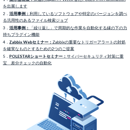
を出展します
2．
活用事例：
利用しているソフトウェアや特定のバージョンを調べ
る汎用性のあるファイル検索ジョブ
3．
活用事例：
「繰り返し」で周期的な作業を自動化する縁の下の力
持ちプラグイン機能
4．
Zabbix Webセミナー：
Zabbixの重要なトリガーアラートの対処
を確実なものとするための2つのご提案
5．
POLESTARショートセミナー：
サイバーセキュリティ対策に重
宝 差分チェックの自動化