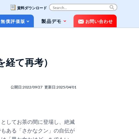
資料ダウンロード
コ
製品デモ
無償評価版
お問い合わせ
ン
テ
ン
ツ
お役立ち資料（ホワイトペーパー&パン
へ
フレット）
ス
時を経て再考）
キ
動画で知るPOLESTAR Automation
ッ
プ
メディア掲載
公開日:2022/09/27 更新日:2025/04/01
よくある質問（FAQ）
トとしてお茶の間に登場し、絶滅
でもある「さかなクン」の自伝が