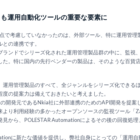
」も運用自動化ツールの重要な要素に
た時点で考慮していなかったのは、外部ツール、特に運用管理
ルとの連携です。
ブランドでシリーズ化された運用管理製品群の中に、監視
した。特に国内の先行ベンダーの製品は、そのような百貨
、運用管理製品のすべて、全ジャンルをシリーズ化できる
程度の提案力は備えておきたいと考えました。
mationの開発元であるNkia社に外部連携のためのAPI開発
より利用経験の多かったオープンソースの監視ツール「Zab
発見から、POLESTAR Automationによるその後の回
utomationに新たな価値を提供し、弊社自身にとっての「運