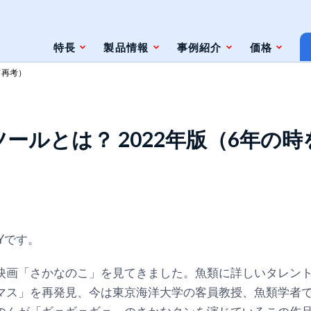
特長
製品情報
事例紹介
価格
て再考）
条件
脆弱性対策情報の自動検索
ールとは？ 2022年版（6年の
ジェントレス
ツールとの連携（Zabbix）
ツールとの連携（監視やインシデント管
理ツール）
ト
Yです。
ェースと利用方法
映画「さかなのこ」を見てきました。魚類に詳しいタレン
マス」を再発見、今は東京海洋大学の客員教授、魚類学者