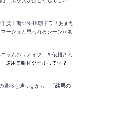
品は「男か女かはどっちでもい
3年度上期のNHK朝ドラ「あまち
オマージュと思われるシーンがあ
いコラムのリメイク」を依頼され
は「
運用自動化ツールって何？
」
の遷移を辿りながら、「
結局の