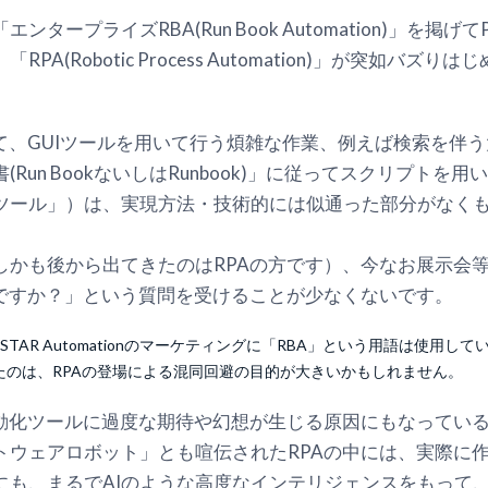
プライズRBA(Run Book Automation)」を掲げてPOL
A(Robotic Process Automation)」が突如バ
て、GUIツールを用いて行う煩雑な作業、例えば検索を伴
Run BookないしはRunbook)」に従ってスクリプトを
化ツール」）は、実現方法・技術的には似通った部分がなく
しかも後から出てきたのはRPAの方です）、今なお展示会
Aですか？」という質問を受けることが少なくないです。
TAR Automationのマーケティングに「RBA」という用語は使用し
たのは、RPAの登場による混同回避の目的が大きいかもしれません。
動化ツールに過度な期待や幻想が生じる原因にもなっていると思
ウェアロボット」とも喧伝されたRPAの中には、実際に作
側にも、まるでAIのような高度なインテリジェンスをもって