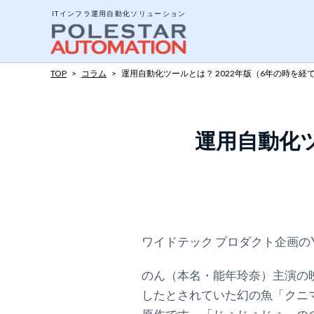
ITインフラ運用自動化ソリューション
TOP
>
コラム
>
運用自動化ツールとは？ 2022年版（6年の時を経
システム構成と動作
運用自動化ツ
エージェントとエー
ジョブについて
ポリシーテンプレー
アドオンツール
ワイドテック プロダクト企画の
API公開インターフ
のん（本名・能年玲奈）主演の
したとされていた幻の魚「クニ