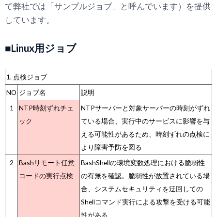
て弊社では「サンプルジョブ」と呼んでいます）を提供
しています。
■Linux用ジョブ
1. 点検ジョブ
NO
ジョブ名
説明
1
NTP時刻ずれチェ
NTPサーバーと対象サーバーの時刻がずれ
ック
ている場合、実行中のサービスに影響を与
える可能性があるため、時刻ずれの点検に
より障害予防を図る
2
Bashリモート任意
BashShellの環境変数処理における脆弱性
コードの実行点検
の有無を確認。脆弱性が放置されている場
合、システムセキュリティを迂回しての
Shellコマンド実行による攻撃を受ける可能
性がある