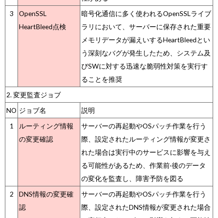
3
OpenSSL
暗号化通信に多く使われるOpenSSLライブ
HeartBleed点検
ラリにおいて、サーバーに保存された重要
メモリデータが漏えいするHeartBleedとい
う深刻なバグが発生したため、システム及
びSWに対する迅速な脆弱性対策を実行す
ることを推奨
2. 変更監査ジョブ
NO
ジョブ名
説明
1
ルーティング情報
サーバーの再起動やOSパッチ作業を行う
の変更確認
際、設定されたルーティング情報が変更さ
れた場合は実行中のサービスに影響を与え
る可能性があるため、作業前·後のデータ
の変化を監査し、障害予防を図る
2
DNS情報の変更確
サーバーの再起動やOSパッチ作業を行う
認
際、設定されたDNS情報が変更された場合