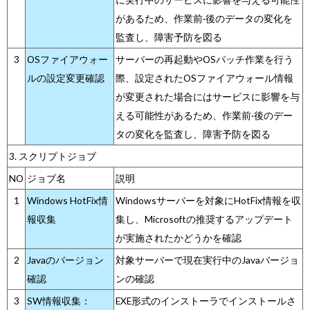
があるため、作業前·後のデータの変化を
監査し、障害予防を図る
3
OSファイアウォー
サーバーの再起動やOSパッチ作業を行う
ルの設定変更確認
際、設定されたOSファイアウォール情報
が変更された場合にはサービスに影響を与
える可能性があるため、作業前·後のデー
タの変化を監査し、障害予防を図る
3. スクリプトジョブ
NO
ジョブ名
説明
1
Windows HotFix情
Windowsサーバーを対象にHotFix情報を収
報収集
集し、Microsoftの推奨するアップデート
が実施されたかどうかを確認
2
Javaのバージョン
対象サーバーで現在実行中のJavaバージョ
確認
ンの確認
3
SW情報収集：
EXE形式のインストーラでインストールさ