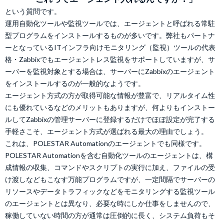
という質問です。
運用自動化ツールや監視ツールでは、エージェントと呼ばれる常駐
型プログラムをインストールするものが多いです。弊社もパートナ
ーとなっているITインフラ向けモニタリング（監視）ツールの代表
格・Zabbixでもエージェントレス監視をサポートしていますが、サ
ーバーを監視対象とする場合は、サーバーにZabbixのエージェント
をインストールするのが一般的なようです。
エージェント方式の方が取得可能な情報が豊富で、リアルタイム性
にも優れているなどのメリットもありますが、何よりもインストー
ルしてZabbixの管理サーバーに登録するだけでほぼ設定が完了する
手軽さこそ、エージェント方式が選ばれる最大の理由でしょう。
これは、POLESTAR Automationのエージェントでも同様です。
POLESTAR Automationを含む自動化ツールのエージェントは、構
成情報の収集、コマンドやスクリプトの実行に加え、ファイルの受
け渡しなどもこなす万能プログラムですが、一定間隔でサーバーの
リソースやデータトラフィックなどをモニタリングする監視ツール
のエージェントとは異なり、必要な時にしか仕事をしませんので、
稼働していない時間の方が通常は圧倒的に長く、システム負荷もそ