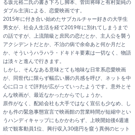
る坂元裕二氏の書き下ろし脚本、菅田将暉と有村架純の
ダブル主演による、恋愛映画です。
2015年に付き合い始めたサブカルチャー好きの大学生
男女が、社会人生活を経て2019年に別れてしまうまで
の話ですが、上流階級と庶民の恋だとか、主人公を襲う
アクシデントだとか、不治の病で余命あと何か月だと
か、そういうハラハラ・ドキドキ要素は一切なく、物語
は淡々と進んで行きます。
しかし、そんなある意味とても地味な日常系恋愛映画
が、同世代に限らず幅広い層の共感を呼び、ネットを中
心に口コミで評判が広がっていったようです。意外とそ
んな映画が、最近なかったからでしょうか。
原作がなく、配給会社も大手ではなく宣伝も少なめ、し
かも件の緊急事態宣言で映画館の営業時間が短縮中とい
うハンディキャップにもかかわらず、上映開始後6週連
続で観客動員1位、興行収入30億円を窺う異例のヒット