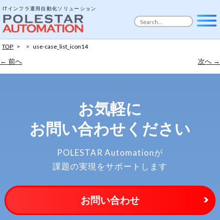
ITインフラ運用自動化ソリューション
TOP
>
>
use-case_list_icon14
← 前へ
次へ →
お気軽に
お問い合わせください
POLESTAR Automationが
課題の実現をサポートします
お問い合わせ