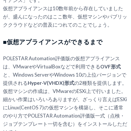
イアンス」です。
仮想アプライアンスは10数年前から存在していました
が、盛んになったのはここ数年、仮想マシンやパブリッ
ククラウドなどの普及につれてのことでしょう。
■仮想アプライアンスができるまで
POLESTAR Automation評価版の仮想アプライアンス
は、VMwareやVirtualBoxなどで利用できる
OVF形式
と、Windows ServerやWindows 10の上位バージョンで
提供される
Hyper-V(VHDX)形式
の2種類を提供します。
仮想マシンの作成は、VMwareのESXi上で行いました。
細かい作業はいろいろありますが、ざっくり言えばESXi
にLinux(CentOS 7)の仮想マシンを構築し、そこに通常
のやり方でPOLESTAR Automation評価版一式（点検・
ジョブテンプレート一切を含む）をインストールしただ