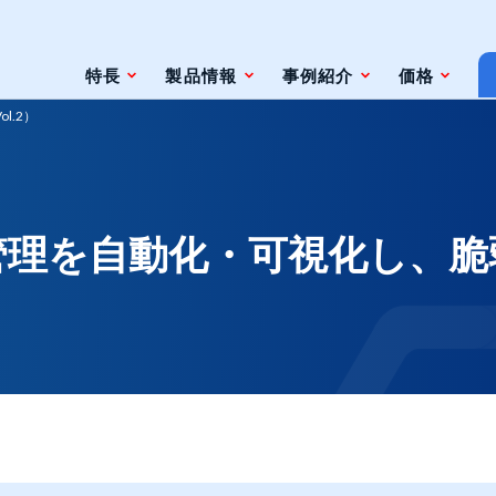
特長
製品情報
事例紹介
価格
l.2）
条件
脆弱性対策情報の自動検索
ジェントレス
ツールとの連携（Zabbix）
管理を自動化・可視化し、
ツールとの連携（監視やインシデント管
理ツール）
ト
ェースと利用方法