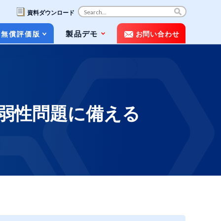
資料ダウンロード
コ
製品デモ
無償評価版
お問い合わせ
ン
テ
ン
ツ
お役立ち資料（ホワイトペーパー&パン
へ
フレット）
ス
キ
脆弱性問題に備える
動画で知るPOLESTAR Automation
ッ
プ
メディア掲載
よくある質問（FAQ）