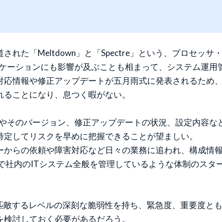
れた「Meltdown」と「Spectre」という、プロセ
リケーションにも影響が及ぶことも相まって、システム運用
対応情報や修正アップデートが五月雨式に発表されるため
れることになり、息つく暇がない。
やそのバージョン、修正アップデートの状況、設定内容など
特定してリスクを早めに把握できることが望ましい。
ーからの依頼や障害対応など日々の業務に追われ、構成情
で社内のITシステム全般を管理しているような体制のスタ
tre」に匹敵するレベルの深刻な脆弱性を持ち、緊急度、重要
を検討しておく必要があるだろう。