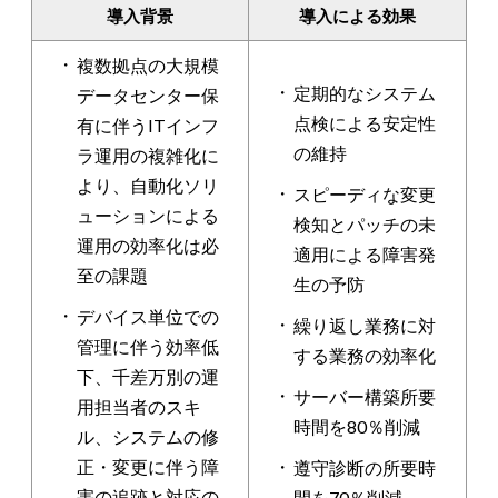
導入背景
導入による効果
複数拠点の大規模
定期的なシステム
データセンター保
点検による安定性
有に伴うITインフ
の維持
ラ運用の複雑化に
より、自動化ソリ
スピーディな変更
ューションによる
検知とパッチの未
運用の効率化は必
適用による障害発
至の課題
生の予防
デバイス単位での
繰り返し業務に対
管理に伴う効率低
する業務の効率化
下、千差万別の運
サーバー構築所要
用担当者のスキ
時間を80％削減
ル、システムの修
正・変更に伴う障
遵守診断の所要時
害の追跡と対応の
間を70％削減