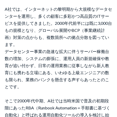
A社では、インターネットの黎明期から大規模なデータセ
ンターを運用し、多くの顧客に多彩かつ高品質のITサー
ビスを提供してきました。2000年代前半には既に3,000台
もの規模となり、グローバル展開やBCP（事業継続計
画）対策の点からも、複数箇所への拠点分散を図ってい
ます。
データセンター事業の急速な拡大に伴うサーバー稼働台
数の増加、システムの膨張に、運用人員の新規確保や教
育が追い付かず、日常の運用業務に従事しながら新人教
育にも携わる立場にある、いわゆる上級エンジニアの数
も限られ、業務のパンクを懸念する声すらあったとのこ
とです。
そこで2000年代中期、A社では当時米国で普及の初期段
階にあったRBA（Runbook Automation＝手順書に基づく
自動化）と呼ばれる運用自動化ツールの導入を検討し始