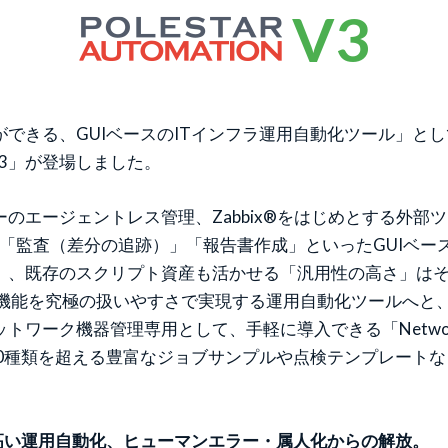
V3
る、GUIベースのITインフラ運用自動化ツール」として好評の「
n V3」が登場しました。
エージェントレス管理、Zabbix®をはじめとする外部ツー
」「監査（差分の追跡）」「報告書作成」といったGUIベ
」、既存のスクリプト資産も活かせる「汎用性の高さ」は
実の機能を究極の扱いやすさで実現する運用自動化ツールへと
ワーク機器管理専用として、手軽に導入できる「Network 
000種類を超える豊富なジョブサンプルや点検テンプレート
高い運用自動化、ヒューマンエラー・属人化からの解放。