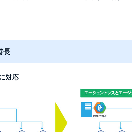
の特長
に対応