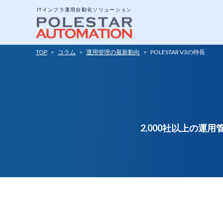
ITインフラ運用自動化ソリューション
TOP
>
コラム
>
運用管理の最新動向
>
POLESTAR V3の特長
システム構成と動作
エージェントとエー
ジョブについて
2,000社以上の
ポリシーテンプレー
アドオンツール
API公開インターフ