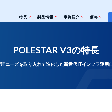
特長
製品情報
事例紹介
価格
条件
脆弱性対策情報の自動検索
POLESTAR V3の特長
ジェントレス
ツールとの連携（Zabbix）
ツールとの連携（監視やインシデント管
運用管理ニーズを取り入れて進化した新世代ITインフラ運
理ツール）
ト
ェースと利用方法