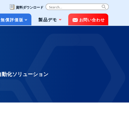
資料ダウンロード
コ
製品デモ
無償評価版
お問い合わせ
ン
テ
ン
ツ
お役立ち資料（ホワイトペーパー&パン
へ
フレット）
ス
キ
動画で知るPOLESTAR Automation
ッ
プ
用自動化ソリューション
メディア掲載
よくある質問（FAQ）